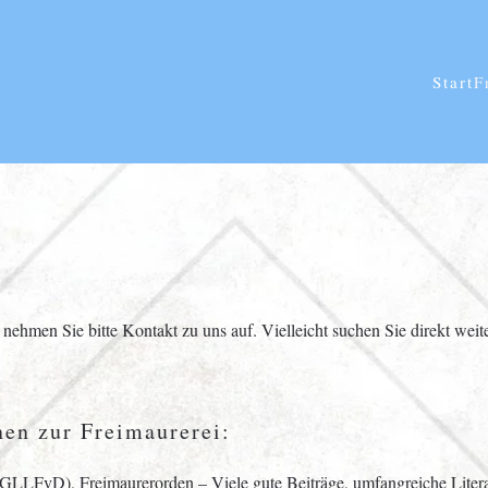
Start
F
- nehmen Sie bitte
Kontakt
zu uns auf. Vielleicht suchen Sie direkt wei
nen zur Freimaurerei:
 (GLLFvD), Freimaurerorden
– Viele gute Beiträge, umfangreiche Lite