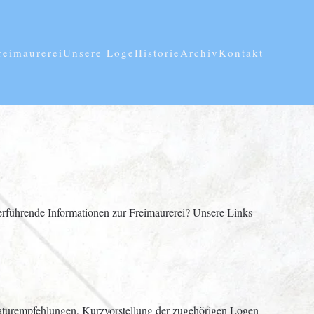
reimaurerei
Unsere Loge
Historie
Archiv
Kontakt
terführende Informationen zur Freimaurerei? Unsere Links
raturempfehlungen, Kurzvorstellung der zugehörigen Logen